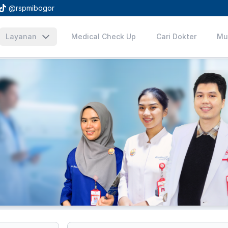
@rspmibogor
Layanan
Medical Check Up
Cari Dokter
Mu