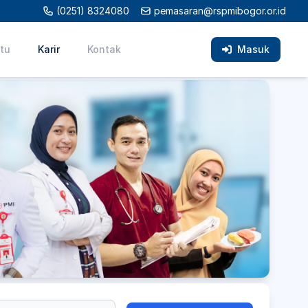
(0251) 8324080
pemasaran@rspmibogor.or.id
tu
Karir
Kontak
Masuk