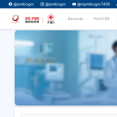
@pmibogor
@pmibogor
@rspmibogor7406
Beranda
Profil RS
Let's Join Us