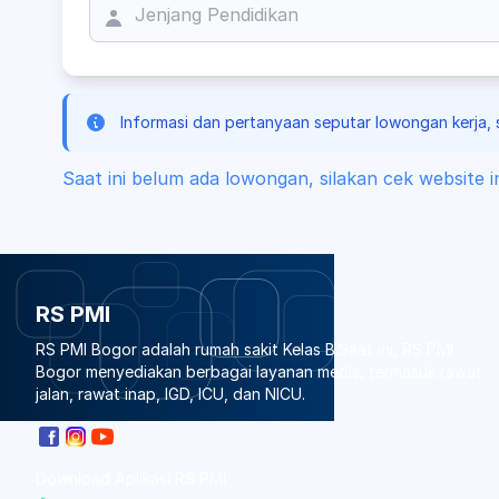
WE ARE HIRIN
Informasi dan pertanyaan seputar lowongan kerja,
Saat ini belum ada lowongan, silakan cek website 
RS PMI
RS PMI Bogor adalah rumah sakit Kelas B.Saat ini, RS PMI
Bogor menyediakan berbagai layanan medis, termasuk rawat
jalan, rawat inap, IGD, ICU, dan NICU.
Download Aplikasi RS PMI